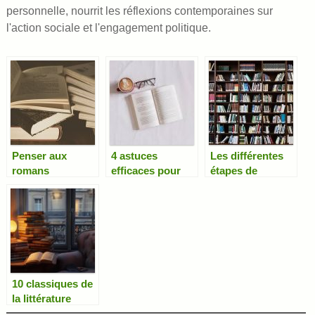
personnelle, nourrit les réflexions contemporaines sur
l'action sociale et l'engagement politique.
Penser aux
4 astuces
Les différentes
romans
efficaces pour
étapes de
classiques pour
lire plus
l’évolution du
votre
rapidement
roman en
développement
littérature
intellectuel.
africaine
10 classiques de
la littérature
française à lire