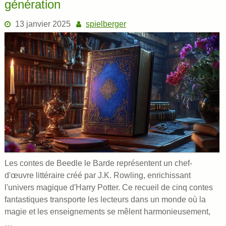
génération
13 janvier 2025
spielberger
Les contes de Beedle le Barde représentent un chef-
d'œuvre littéraire créé par J.K. Rowling, enrichissant
l'univers magique d'Harry Potter. Ce recueil de cinq contes
fantastiques transporte les lecteurs dans un monde où la
magie et les enseignements se mêlent harmonieusement,
…